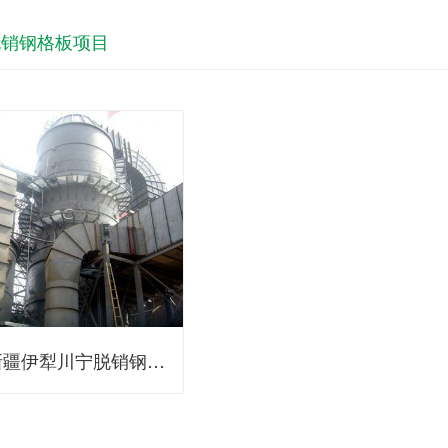
脱销钢格板项目
新疆伊犁川宁脱销钢…